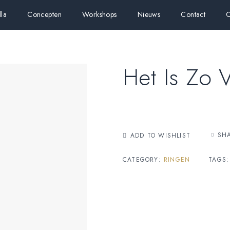
lla
Concepten
Workshops
Nieuws
Contact
C
Het Is Zo 
SH
ADD TO WISHLIST
CATEGORY:
RINGEN
TAGS