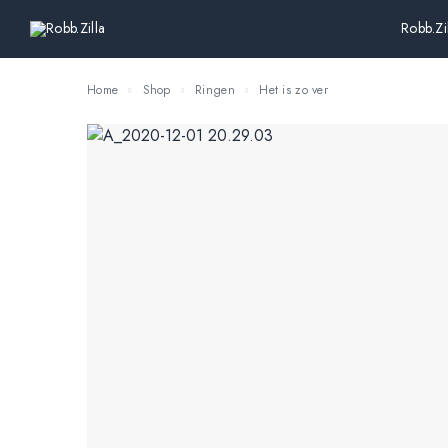
Robb.Zi
Home
Shop
Ringen
Het is zo ver