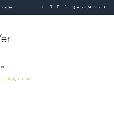
ollectie
+32 494 15 16 10
Ver
ARE
:
FRIENDS
,
VROUW