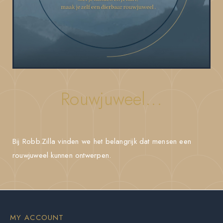
Rouwjuweel...
Bij Robb.Zilla vinden we het belangrijk dat mensen een
rouwjuweel kunnen ontwerpen.
MY ACCOUNT